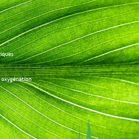
s
génation