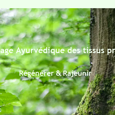
e Ayurvédique
des tissus pro
&
Régénérer
Rajeunir