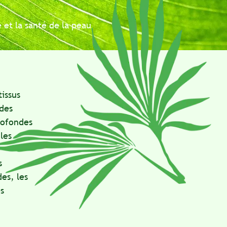
a santé de la peau
des
es