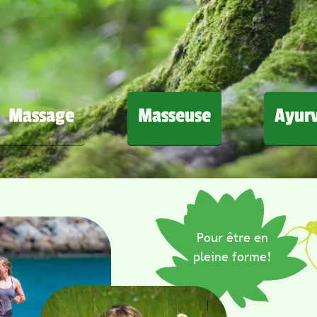
ssage
Masseuse
Ayurvéd
Pour être en
pleine forme!