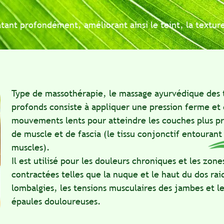
profondément, améliorant ainsi le teint, la texture et l
pe de massothérapie, le massage ayurvédique des tissus
ofonds consiste à appliquer une pression ferme et des
uvements lents pour atteindre les couches plus profon
 muscle et de fascia (le tissu conjonctif entourant les
scles).
 est utilisé pour les douleurs chroniques et les zones
ntractées telles que la nuque et le haut du dos raides, l
mbalgies, les tensions musculaires des jambes et les
aules douloureuses.