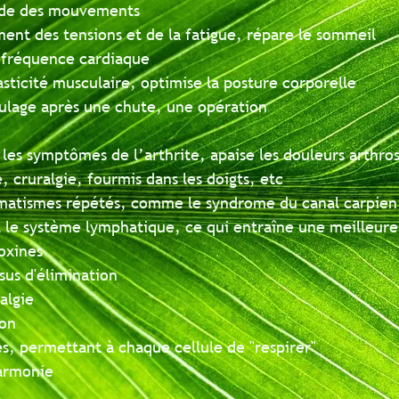
des mouvements
des tensions et de la fatigue, répare le sommeil
équence cardiaque
té musculaire, optimise la posture corporelle
ge après une chute, une opération
s symptômes de l’arthrite, apaise les douleurs arthrosique
ralgie, fourmis dans les doigts, etc
ismes répétés, comme le syndrome du canal carpien
 système lymphatique, ce qui entraîne une meilleure oxy
s
'élimination
e
ermettant à chaque cellule de "respirer"
nie