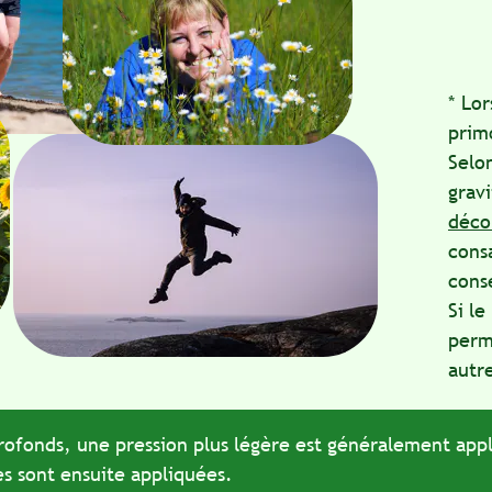
* Lors de 
primordia
Selon la l
gravité de
déconseil
consacré 
conseils 
Si le pati
permet, al
autre séa
ds, une pression plus légère est généralement appliqué
nt ensuite appliquées.