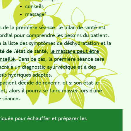
conseils
massage*
la première séance, le bilan de santé est
l pour comprendre les besoins du patient.
iste des symptômes de déshydratation et la
 l'état de santé,
le massage peut être
lé
.
Dans ce cas, la première séance sera
à un diagnostic ayurvédique et à des
hydriques adaptés.
ent décide de revenir, et si son état le
ors il pourra se faire masser lors d'une
nce.
e pour échauffer et préparer les