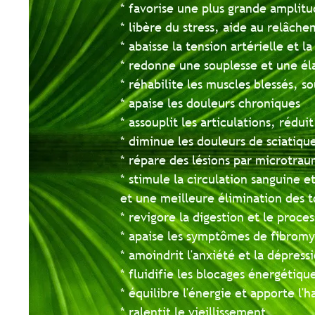
* favorise une plus grande amplitude 
* libère du stress, aide au relâchement 
* abaisse la tension artérielle et la fr
* redonne une souplesse et une élastici
* réhabilite les muscles blessés, soula
* apaise les douleurs chroniques
* assouplit les articulations, réduit le
* diminue les douleurs de sciatique, cru
* répare des lésions par microtraumat
* stimule la circulation sanguine et le
et une meilleure élimination des toxine
* revigore la digestion et le processus d
* apaise les symptômes de fibromyalgi
* amoindrit l'anxiété et la dépression
* fluidifie les blocages énergétiques, p
* équilibre l'énergie et apporte l'harmo
* ralentit le vieillissement